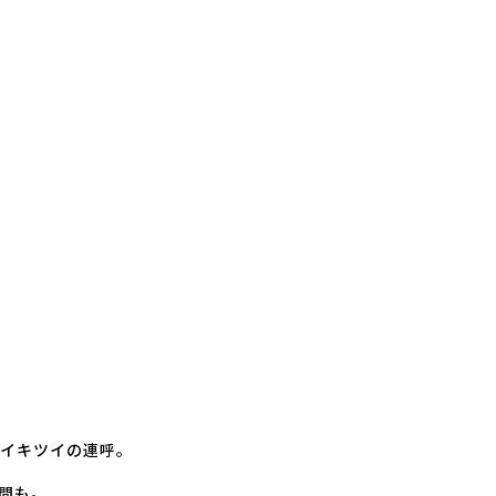
イキツイの連呼。
間も。