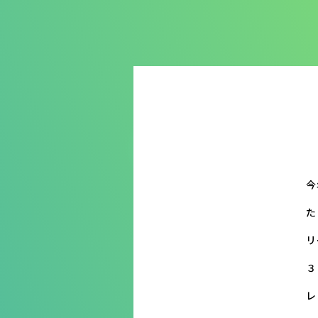
今
た
リ
３
レ