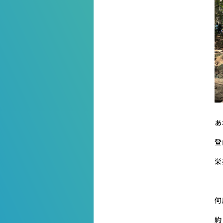
あ
登
栄
何
約